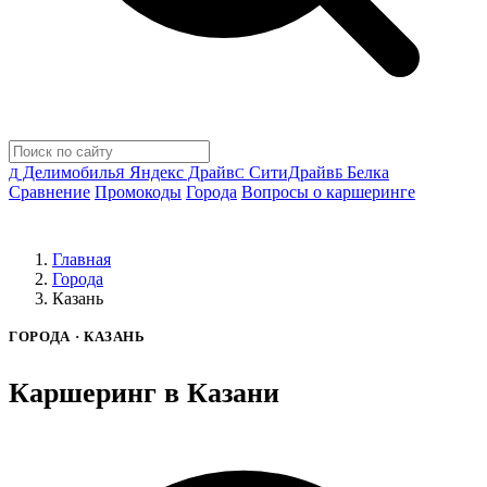
Делимобиль
Яндекс Драйв
СитиДрайв
Белка
Д
Я
С
Б
Сравнение
Промокоды
Города
Вопросы о каршеринге
Главная
Города
Казань
ГОРОДА · КАЗАНЬ
Каршеринг в Казани