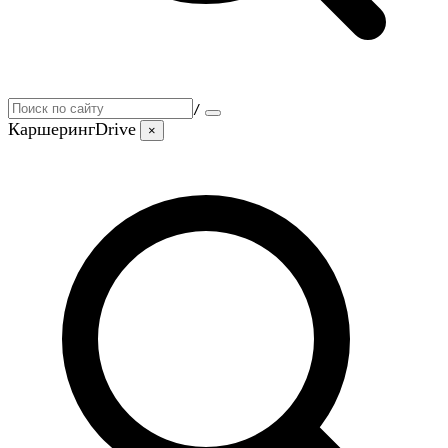
/
Каршеринг
Drive
×