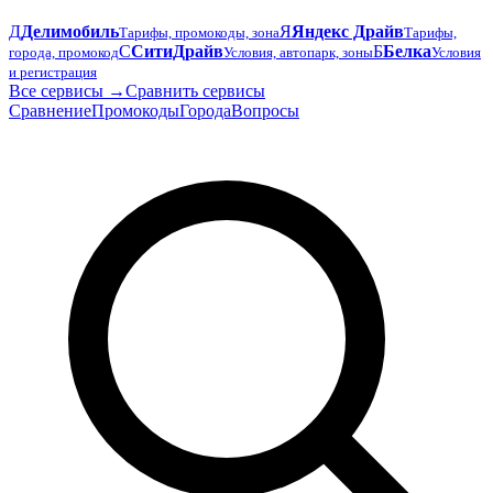
Д
Делимобиль
Я
Яндекс Драйв
Тарифы, промокоды, зона
Тарифы,
С
СитиДрайв
Б
Белка
города, промокод
Условия, автопарк, зоны
Условия
и регистрация
Все сервисы →
Сравнить сервисы
Сравнение
Промокоды
Города
Вопросы