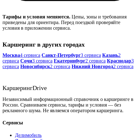
Тарифы и условия меняются.
Цены, зоны и требования
приведены для ориентира. Перед поездкой проверяйте
условия в приложении сервиса.
Каршеринг в других городах
Москва
4 сервиса
Санкт-Петербург
3 сервиса
Казань
2
сервиса
Сочи
3 сервиса
Екатеринбург
2 сервиса
Краснодар
3
сервиса
Новосибирск
2 сервиса
Нижний Новгород
2 сервиса
Каршеринг
Drive
Независимый информационный справочник о каршеринге в
России. Сравниваем сервисы, тарифы и условия — без
рекламного шума. Не являемся оператором каршеринга.
Сервисы
Делимобиль