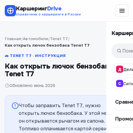
Каршеринг
Drive
справочник о каршеринге в России
Каршер
Главная
Автомобили
Tenet T7
Как открыть лючок бензобака Tenet T7
🚗 TENET T7 · ИНСТРУКЦИЯ
Как открыть лючок бензобака
Д
Дел
Tenet T7
С
Сит
Обновлено июнь 2026
Сравн
Чтобы заправить Tenet T7, нужно
открыть лючок бензобака. У этой модели
Промо
он открывается рычагом из салона.
Топливо оплачивается картой сервиса.