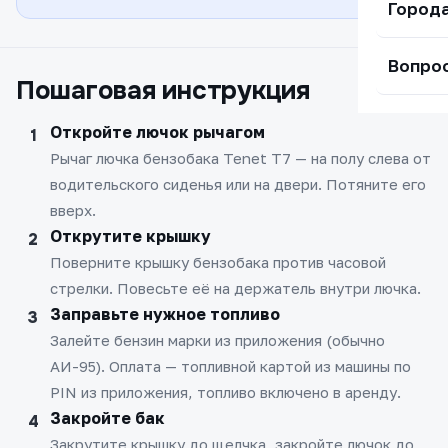
Город
Вопро
Пошаговая инструкция
Откройте лючок рычагом
Рычаг лючка бензобака Tenet T7 — на полу слева от
водительского сиденья или на двери. Потяните его
вверх.
Открутите крышку
Поверните крышку бензобака против часовой
стрелки. Повесьте её на держатель внутри лючка.
Заправьте нужное топливо
Залейте бензин марки из приложения (обычно
АИ-95). Оплата — топливной картой из машины по
PIN из приложения, топливо включено в аренду.
Закройте бак
Закрутите крышку до щелчка, закройте лючок до