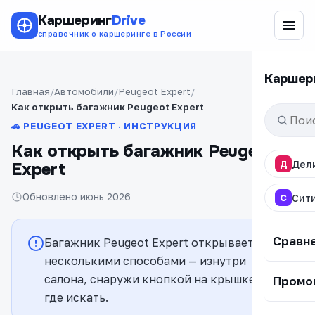
Каршеринг
Drive
справочник о каршеринге в России
Каршер
Главная
Автомобили
Peugeot Expert
Как открыть багажник Peugeot Expert
🚗 PEUGEOT EXPERT · ИНСТРУКЦИЯ
Как открыть багажник Peugeot
Д
Дел
Expert
Обновлено июнь 2026
С
Сит
Сравн
Багажник Peugeot Expert открывается
несколькими способами — изнутри
салона, снаружи кнопкой на крышке. Вот
Промо
где искать.