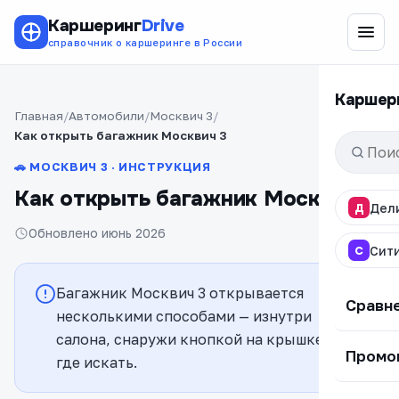
Каршеринг
Drive
справочник о каршеринге в России
Каршер
Главная
Автомобили
Москвич 3
Как открыть багажник Москвич 3
🚗 МОСКВИЧ 3 · ИНСТРУКЦИЯ
Как открыть багажник Москвич 3
Д
Дел
Обновлено июнь 2026
С
Сит
Багажник Москвич 3 открывается
Сравн
несколькими способами — изнутри
салона, снаружи кнопкой на крышке. Вот
Промо
где искать.