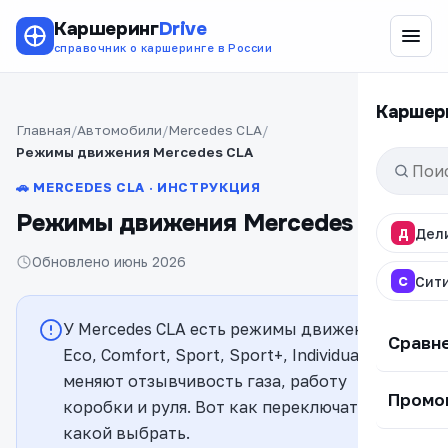
Каршеринг
Drive
справочник о каршеринге в России
Каршер
Главная
Автомобили
Mercedes CLA
Режимы движения Mercedes CLA
🚗 MERCEDES CLA · ИНСТРУКЦИЯ
Режимы движения Mercedes CLA
Д
Дел
Обновлено июнь 2026
С
Сит
У Mercedes CLA есть режимы движения:
Сравн
Eco, Comfort, Sport, Sport+, Individual. Они
меняют отзывчивость газа, работу
Промо
коробки и руля. Вот как переключать и
какой выбрать.