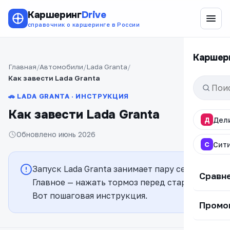
Каршеринг
Drive
справочник о каршеринге в России
Каршер
Главная
Автомобили
Lada Granta
Как завести Lada Granta
🚗 LADA GRANTA · ИНСТРУКЦИЯ
Как завести Lada Granta
Д
Дел
Обновлено июнь 2026
С
Сит
Запуск Lada Granta занимает пару секунд.
Сравн
Главное — нажать тормоз перед стартом.
Вот пошаговая инструкция.
Промо