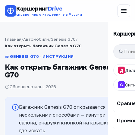
Каршеринг
Drive
справочник о каршеринге в России
Каршер
Главная
Автомобили
Genesis G70
Как открыть багажник Genesis G70
🚗 GENESIS G70 · ИНСТРУКЦИЯ
Как открыть багажник Genesis
Д
Дел
G70
С
Сит
Обновлено июнь 2026
Сравн
Багажник Genesis G70 открывается
несколькими способами — изнутри
Промо
салона, снаружи кнопкой на крышке. Вот
где искать.