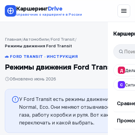
Каршеринг
Drive
справочник о каршеринге в России
Каршер
Главная
Автомобили
Ford Transit
Режимы движения Ford Transit
🚗 FORD TRANSIT · ИНСТРУКЦИЯ
Режимы движения Ford Transit
Д
Дел
Обновлено июнь 2026
С
Сит
У Ford Transit есть режимы движения:
Сравн
Normal, Eco. Они меняют отзывчивость
газа, работу коробки и руля. Вот как
Промо
переключать и какой выбрать.