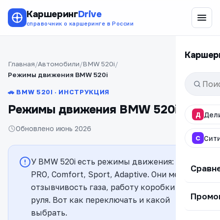
Каршеринг
Drive
справочник о каршеринге в России
Каршер
Главная
Автомобили
BMW 520i
Режимы движения BMW 520i
🚗 BMW 520I · ИНСТРУКЦИЯ
Режимы движения BMW 520i
Д
Дел
Обновлено июнь 2026
С
Сит
У BMW 520i есть режимы движения: ECO
Сравн
PRO, Comfort, Sport, Adaptive. Они меняют
отзывчивость газа, работу коробки и
Промо
руля. Вот как переключать и какой
выбрать.