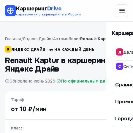
Каршеринг
Drive
справочник о каршеринге в России
Каршер
Главная
Яндекс Драйв
Автомобили
Renault Kaptur
ЯНДЕКС ДРАЙВ · 🚗 НА КАЖДЫЙ ДЕНЬ
Я
Д
Дел
Renault Kaptur в каршеринге
С
Сит
Яндекс Драйв
Обновлено июнь 2026
По официальным данным
Сравн
Тариф
Промо
от 10 ₽/мин
Город
Класс