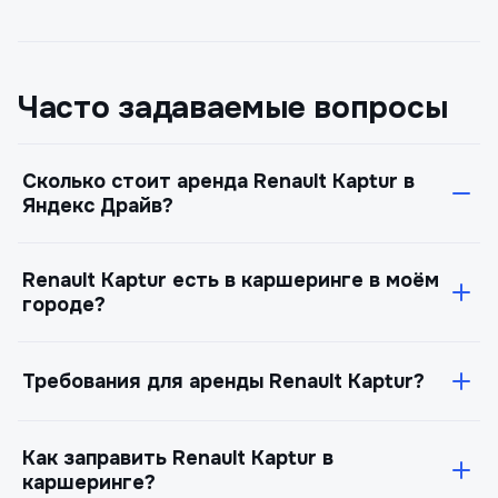
Часто задаваемые вопросы
Сколько стоит аренда Renault Kaptur в
Яндекс Драйв?
Поминутный тариф —
от 10 ₽/мин
. Цена может
Renault Kaptur есть в каршеринге в моём
меняться в зависимости от города, времени
городе?
суток и спроса. При поездках от 2–3 часов
выгоднее почасовой тариф. Актуальная цена — в
Состав автопарка Яндекс Драйв различается по
приложении Яндекс Драйв.
Требования для аренды Renault Kaptur?
городам. Откройте приложение, включите
геолокацию и отфильтруйте по классу «На
Возраст 18 лет, стаж 1+ год. Для регистрации
каждый день» — система покажет доступные
Как заправить Renault Kaptur в
нужны: паспорт, водительское удостоверение,
машины.
каршеринге?
банковская карта. Верификация — через