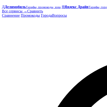
Д
Делимобиль
Я
Яндекс Драйв
Тарифы, промокоды, зона
Тарифы, горо
Все сервисы →
Сравнить
Сравнение
Промокоды
Города
Вопросы