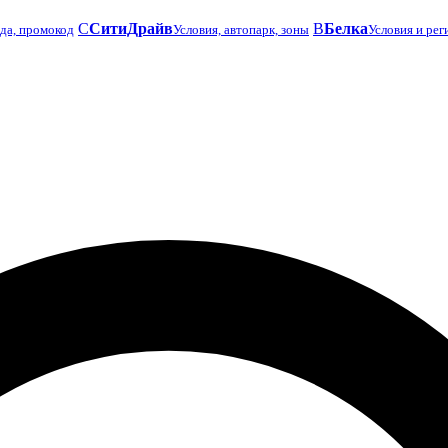
С
СитиДрайв
B
Белка
да, промокод
Условия, автопарк, зоны
Условия и рег