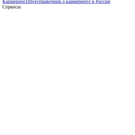
Каршеринг
Drive
справочник о каршеринге в России
Сервисы